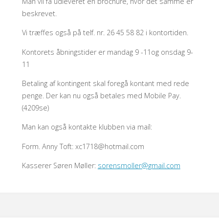
Man vil få udleveret en brochure, hvor det samme er
beskrevet.
Vi træffes også på telf. nr. 26 45 58 82 i kontortiden.
Kontorets åbningstider er mandag 9 -11og onsdag 9-
11
Betaling af kontingent skal foregå kontant med rede
penge. Der kan nu også betales med Mobile Pay.
(4209se)
Man kan også kontakte klubben via maíl:
Form. Anny Toft: xc1718@hotmail.com
Kasserer Søren Møller:
sorensmoller@gmail.com