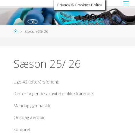
Skip
Privacy & Cookies Policy
to
content
Home
Sæson 25/ 26
Sæson 25/ 26
Uge 42 (efterårsferien):
Der er følgende aktiviteter ikke kørende:
Mandag gymnastik
Onsdag aerobic
kontoret